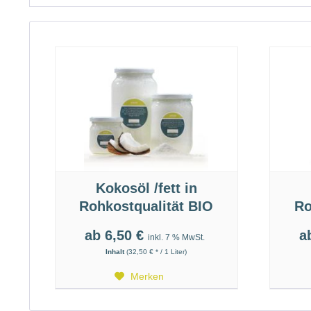
Kokosöl /fett in
Rohkostqualität BIO
Ro
ab 6,50 €
a
inkl. 7 % MwSt.
Inhalt
(32,50 € * / 1 Liter)
Merken