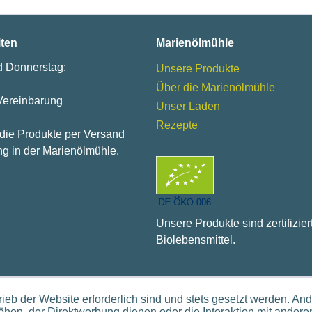
iten
Marienölmühle
d Donnerstag:
Unsere Produkte
Über die Marienölmühle
Vereinbarung
Unser Laden
Rezepte
 die Produkte per Versand
g in der Marienölmühle.
Unsere Produkte sind zertifizier
Biolebensmittel.
ieb der Website erforderlich sind und stets gesetzt werden. An
hen, der Direktwerbung dienen oder die Interaktion mit andere