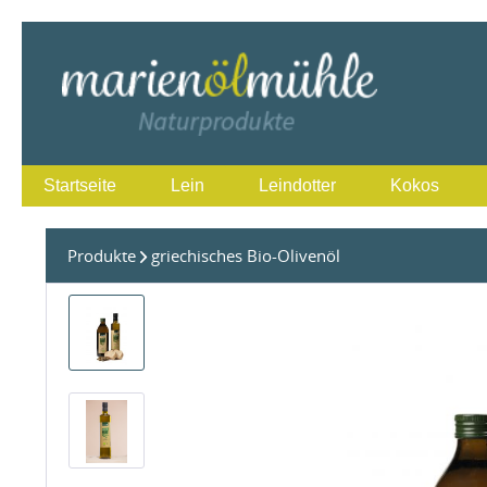
Startseite
Lein
Leindotter
Kokos
Produkte
griechisches Bio-Olivenöl