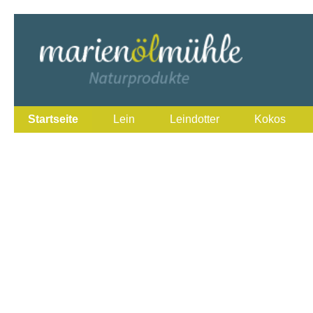
Startseite
Lein
Leindotter
Kokos