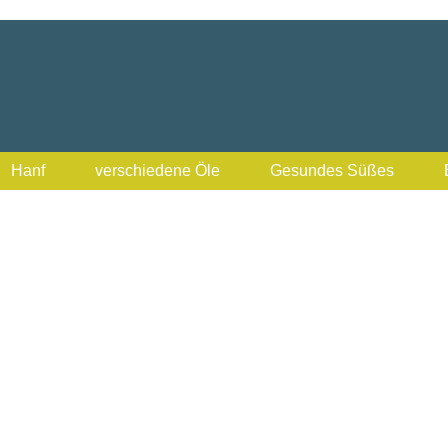
Hanf
verschiedene Öle
Gesundes Süßes