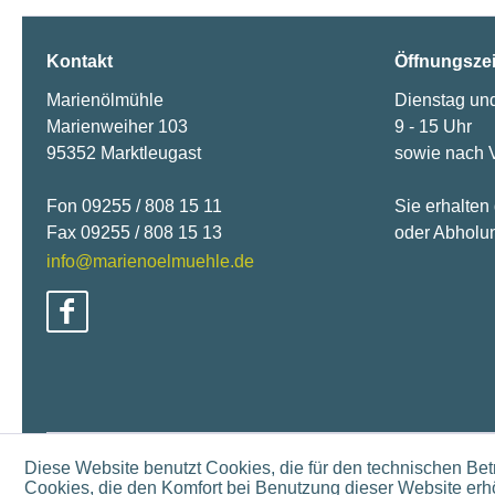
Kontakt
Öffnungsze
Marienölmühle
Dienstag un
Marienweiher 103
9 - 15 Uhr
95352 Marktleugast
sowie nach 
Fon 09255 / 808 15 11
Sie erhalten
Fax 09255 / 808 15 13
oder Abholun
info@marienoelmuehle.de
Diese Website benutzt Cookies, die für den technischen Betr
Cookies, die den Komfort bei Benutzung dieser Website erhö