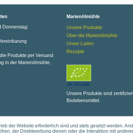
iten
Marienölmühle
d Donnerstag:
Unsere Produkte
Über die Marienölmühle
Vereinbarung
Unser Laden
Rezepte
 die Produkte per Versand
g in der Marienölmühle.
Unsere Produkte sind zertifizier
Biolebensmittel.
ieb der Website erforderlich sind und stets gesetzt werden. An
hen, der Direktwerbung dienen oder die Interaktion mit andere