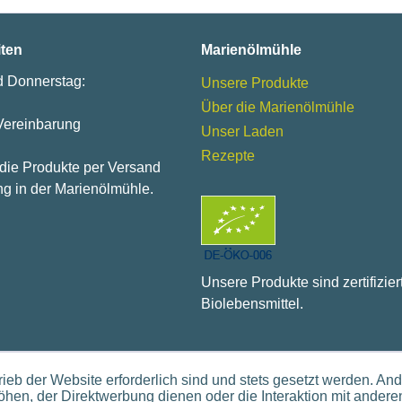
iten
Marienölmühle
d Donnerstag:
Unsere Produkte
Über die Marienölmühle
Vereinbarung
Unser Laden
Rezepte
 die Produkte per Versand
g in der Marienölmühle.
Unsere Produkte sind zertifizier
Biolebensmittel.
ieb der Website erforderlich sind und stets gesetzt werden. An
hen, der Direktwerbung dienen oder die Interaktion mit andere