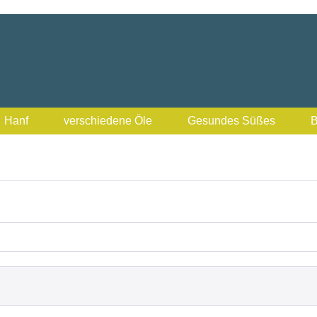
Hanf
verschiedene Öle
Gesundes Süßes
B