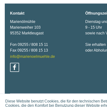
Kontakt
Öffnungsze
Marienölmühle
Dienstag un
Marienweiher 103
9 - 15 Uhr
95352 Marktleugast
sowie nach 
Fon 09255 / 808 15 11
Sie erhalten
Fax 09255 / 808 15 13
oder Abholun
info@marienoelmuehle.de
Diese Website benutzt Cookies, die für den technischen Betr
Cookies, die den Komfort bei Benutzung dieser Website erhö