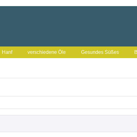
Hanf
verschiedene Öle
Gesundes Süßes
B