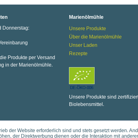
iten
Marienölmühle
d Donnerstag:
Unsere Produkte
Über die Marienölmühle
Vereinbarung
Unser Laden
Rezepte
 die Produkte per Versand
g in der Marienölmühle.
Unsere Produkte sind zertifizier
Biolebensmittel.
ieb der Website erforderlich sind und stets gesetzt werden. An
hen, der Direktwerbung dienen oder die Interaktion mit andere