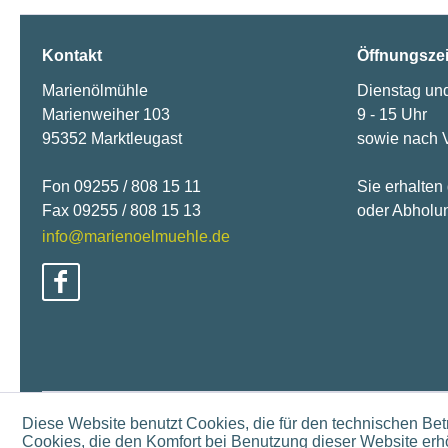
Kontakt
Öffnungsze
Marienölmühle
Dienstag un
Marienweiher 103
9 - 15 Uhr
95352 Marktleugast
sowie nach 
Fon 09255 / 808 15 11
Sie erhalten
Fax 09255 / 808 15 13
oder Abholun
info@marienoelmuehle.de
Diese Website benutzt Cookies, die für den technischen Betr
Cookies, die den Komfort bei Benutzung dieser Website erhö